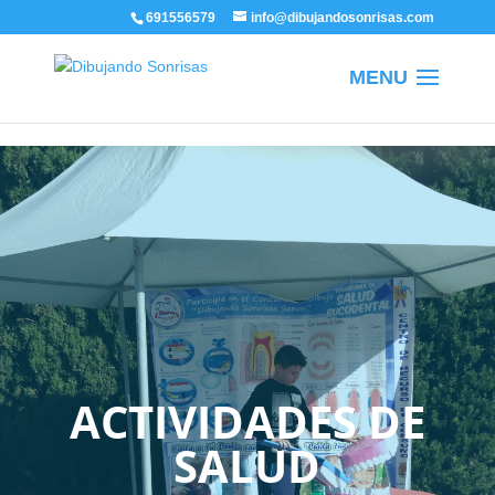
/
691556579
info@dibujandosonrisas.com
ACTIVIDADES DE
SALUD