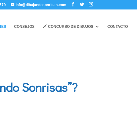
579
info@dibujandosonrisas.com
RES
CONSEJOS
CONCURSO DE DIBUJOS
CONTACTO
ndo Sonrisas”?