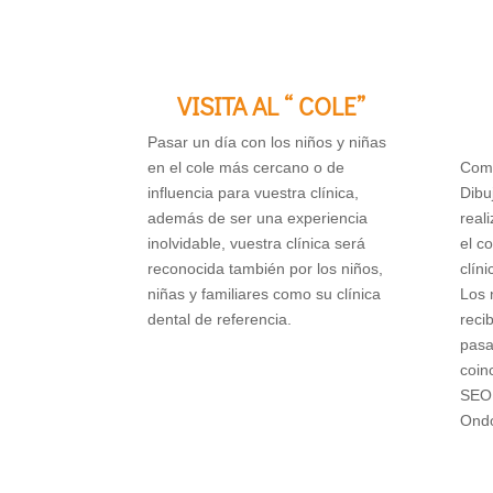
VISITA AL “ COLE”
Pasar un día con los niños y niñas
en el cole más cercano o de
Como
influencia para vuestra clínica,
Dibu
además de ser una experiencia
real
inolvidable, vuestra clínica será
el c
reconocida también por los niños,
clín
niñas y familiares como su clínica
Los 
dental de referencia.
recib
pasa
coin
SEOP
Ondo