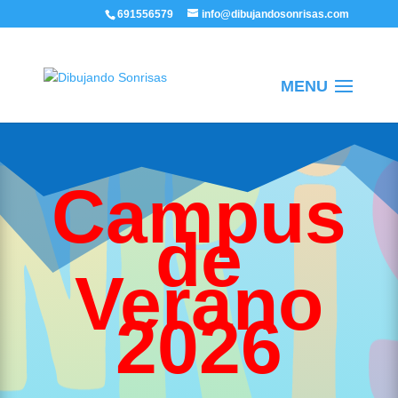
/
691556579
info@dibujandosonrisas.com
Campus
de
Verano
2026