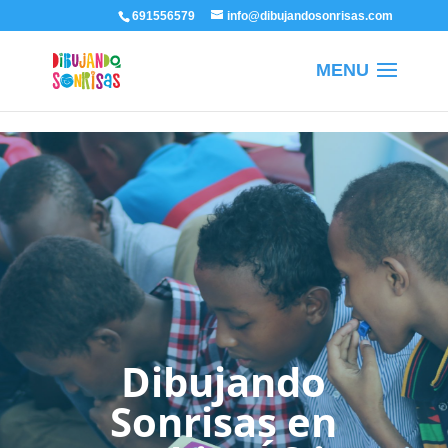
/
691556579
info@dibujandosonrisas.com
Dibujando
Sonrisas en