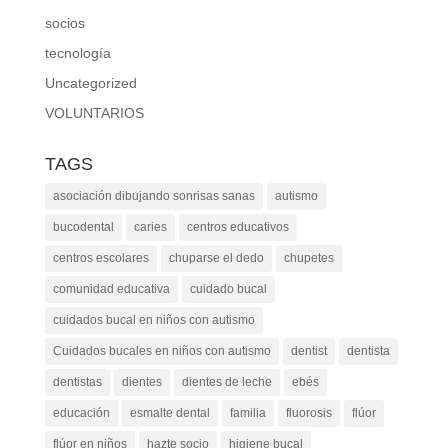
socios
tecnología
Uncategorized
VOLUNTARIOS
TAGS
asociación dibujando sonrisas sanas
autismo
bucodental
caries
centros educativos
centros escolares
chuparse el dedo
chupetes
comunidad educativa
cuidado bucal
cuidados bucal en niños con autismo
Cuidados bucales en niños con autismo
dentist
dentista
dentistas
dientes
dientes de leche
ebés
educación
esmalte dental
familia
fluorosis
flúor
flúor en niños
hazte socio
higiene bucal