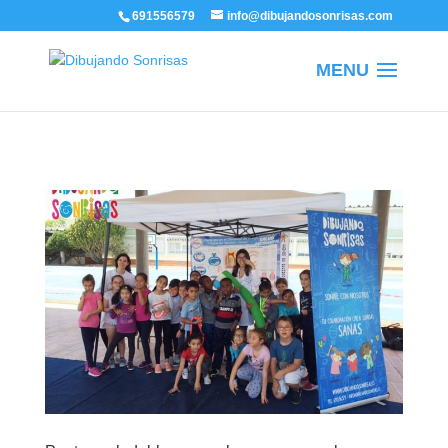
/
691556579
info@dibujandosonrisas.com