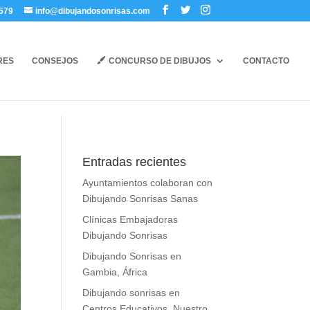
579
info@dibujandosonrisas.com
RES
CONSEJOS
CONCURSO DE DIBUJOS
CONTACTO
Entradas recientes
Ayuntamientos colaboran con
Dibujando Sonrisas Sanas
Clínicas Embajadoras
Dibujando Sonrisas
Dibujando Sonrisas en
Gambia, África
Dibujando sonrisas en
Centros Educativos. Nuestro