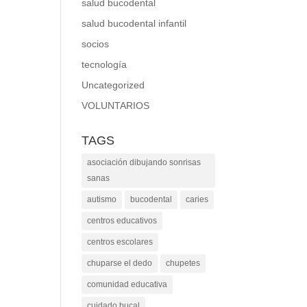
salud bucodental
salud bucodental infantil
socios
tecnología
Uncategorized
VOLUNTARIOS
TAGS
asociación dibujando sonrisas
sanas
autismo
bucodental
caries
centros educativos
centros escolares
chuparse el dedo
chupetes
comunidad educativa
cuidado bucal