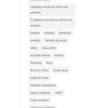
cuidados bucal en niños con
autismo
Cuidados bucales en niños con
autismo
dentist
dentista
dentistas
dientes
dientes de leche
ebés
educación
esmalte dental
familia
fluorosis
flúor
flúor en niños
hazte socio
higiene bucal
hábitos saludables
ideas creativas
niños
niños autismo
niños con autismo