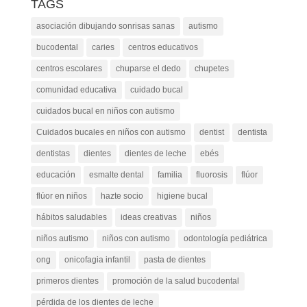
TAGS
asociación dibujando sonrisas sanas
autismo
bucodental
caries
centros educativos
centros escolares
chuparse el dedo
chupetes
comunidad educativa
cuidado bucal
cuidados bucal en niños con autismo
Cuidados bucales en niños con autismo
dentist
dentista
dentistas
dientes
dientes de leche
ebés
educación
esmalte dental
familia
fluorosis
flúor
flúor en niños
hazte socio
higiene bucal
hábitos saludables
ideas creativas
niños
niños autismo
niños con autismo
odontología pediátrica
ong
onicofagia infantil
pasta de dientes
primeros dientes
promoción de la salud bucodental
pérdida de los dientes de leche