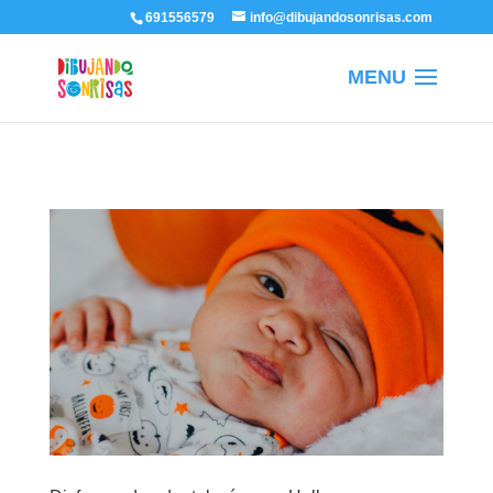
/
691556579
info@dibujandosonrisas.com