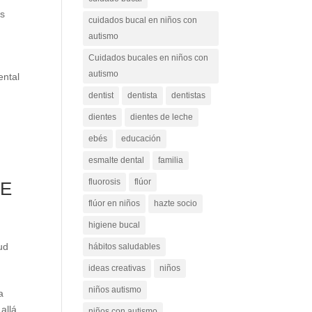
os
cuidados bucal en niños con
autismo
Cuidados bucales en niños con
autismo
ental
dentist
dentista
dentistas
dientes
dientes de leche
ebés
educación
esmalte dental
familia
fluorosis
flúor
DE
flúor en niños
hazte socio
higiene bucal
ud
hábitos saludables
ideas creativas
niños
niños autismo
a
allá
niños con autismo