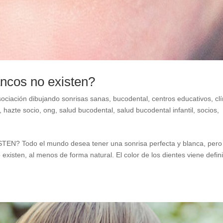
ancos no existen?
sociación dibujando sonrisas sanas
,
bucodental
,
centros educativos
,
cl
,
hazte socio
,
ong
,
salud bucodental
,
salud bucodental infantil
,
socios
,
 Todo el mundo desea tener una sonrisa perfecta y blanca, pero
xisten, al menos de forma natural. El color de los dientes viene defin