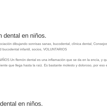
 dental en niños.
ociación dibujando sonrisas sanas
,
bucodental
,
clínica dental
,
Consejo
d bucodental infantil
,
socios
,
VOLUNTARIOS
 Un flemón dental es una inflamación que se da en la encía, y q
iente que llega hasta la raíz. Es bastante molesto y doloroso, por eso 
 dental en niños.