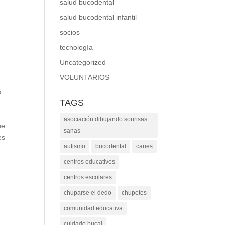
salud bucodental
salud bucodental infantil
socios
tecnología
Uncategorized
VOLUNTARIOS
s
TAGS
asociación dibujando sonrisas
ue
sanas
es
autismo
bucodental
caries
centros educativos
centros escolares
chuparse el dedo
chupetes
comunidad educativa
cuidado bucal