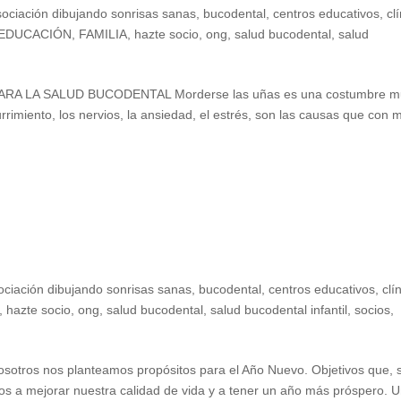
sociación dibujando sonrisas sanas
,
bucodental
,
centros educativos
,
cl
EDUCACIÓN
,
FAMILIA
,
hazte socio
,
ong
,
salud bucodental
,
salud
 LA SALUD BUCODENTAL Morderse las uñas es una costumbre m
rrimiento, los nervios, la ansiedad, el estrés, son las causas que con 
ociación dibujando sonrisas sanas
,
bucodental
,
centros educativos
,
clí
,
hazte socio
,
ong
,
salud bucodental
,
salud bucodental infantil
,
socios
,
os nos planteamos propósitos para el Año Nuevo. Objetivos que, s
s a mejorar nuestra calidad de vida y a tener un año más próspero. 