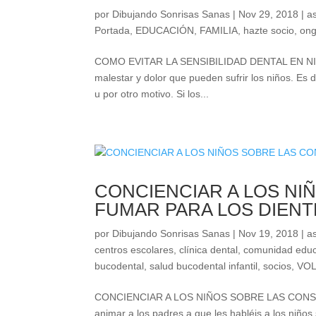
por
Dibujando Sonrisas Sanas
|
Nov 29, 2018
|
a
Portada
,
EDUCACIÓN
,
FAMILIA
,
hazte socio
,
on
COMO EVITAR LA SENSIBILIDAD DENTAL EN NIÑOS S
malestar y dolor que pueden sufrir los niños. Es di
u por otro motivo. Si los...
CONCIENCIAR A LOS NI
FUMAR PARA LOS DIENT
por
Dibujando Sonrisas Sanas
|
Nov 19, 2018
|
a
centros escolares
,
clínica dental
,
comunidad educ
bucodental
,
salud bucodental infantil
,
socios
,
VO
CONCIENCIAR A LOS NIÑOS SOBRE LAS CONSEC
animar a los padres a que les habléis a los niños