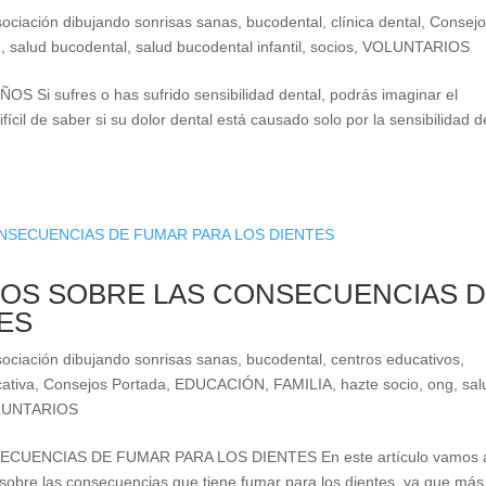
sociación dibujando sonrisas sanas
,
bucodental
,
clínica dental
,
Consej
g
,
salud bucodental
,
salud bucodental infantil
,
socios
,
VOLUNTARIOS
i sufres o has sufrido sensibilidad dental, podrás imaginar el
fícil de saber si su dolor dental está causado solo por la sensibilidad d
ÑOS SOBRE LAS CONSECUENCIAS 
ES
sociación dibujando sonrisas sanas
,
bucodental
,
centros educativos
,
ativa
,
Consejos Portada
,
EDUCACIÓN
,
FAMILIA
,
hazte socio
,
ong
,
sal
LUNTARIOS
UENCIAS DE FUMAR PARA LOS DIENTES En este artículo vamos 
 sobre las consecuencias que tiene fumar para los dientes, ya que más 