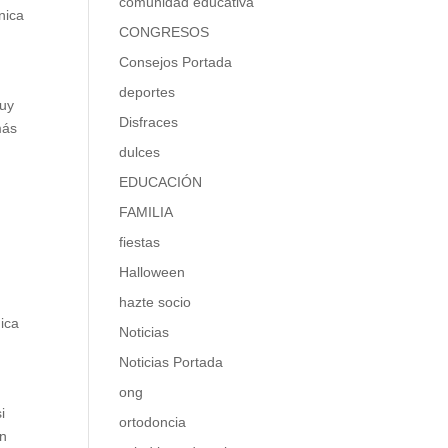
comunidad educativa
ínica
CONGRESOS
Consejos Portada
deportes
uy
Disfraces
más
dulces
EDUCACIÓN
FAMILIA
fiestas
Halloween
hazte socio
nica
Noticias
Noticias Portada
ong
i
ortodoncia
Un