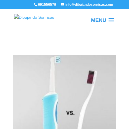
/
691556579
info@dibujandosonrisas.com