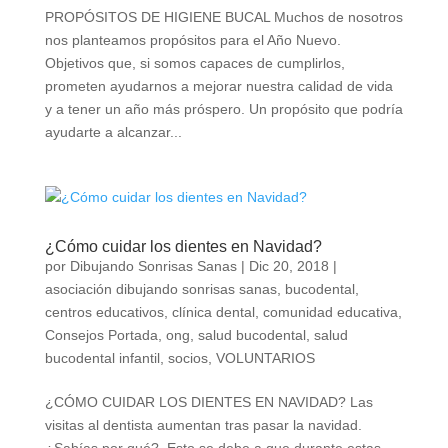
PROPÓSITOS DE HIGIENE BUCAL Muchos de nosotros
nos planteamos propósitos para el Año Nuevo.
Objetivos que, si somos capaces de cumplirlos,
prometen ayudarnos a mejorar nuestra calidad de vida
y a tener un año más próspero. Un propósito que podría
ayudarte a alcanzar...
¿Cómo cuidar los dientes en Navidad?
por
Dibujando Sonrisas Sanas
|
Dic 20, 2018
|
asociación dibujando sonrisas sanas
,
bucodental
,
centros educativos
,
clínica dental
,
comunidad educativa
,
Consejos Portada
,
ong
,
salud bucodental
,
salud
bucodental infantil
,
socios
,
VOLUNTARIOS
¿CÓMO CUIDAR LOS DIENTES EN NAVIDAD? Las
visitas al dentista aumentan tras pasar la navidad.
¿Sabías por qué?. Esto se debe a que durante estas