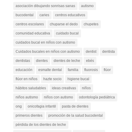
asociación dibujando sonrisas sanas
autismo
bucodental
caries
centros educativos
centros escolares
chuparse el dedo
chupetes
comunidad educativa
cuidado bucal
cuidados bucal en niños con autismo
Cuidados bucales en niños con autismo
dentist
dentista
dentistas
dientes
dientes de leche
ebés
educación
esmalte dental
familia
fluorosis
flúor
flúor en niños
hazte socio
higiene bucal
hábitos saludables
ideas creativas
niños
niños autismo
niños con autismo
odontología pediátrica
ong
onicofagia infantil
pasta de dientes
primeros dientes
promoción de la salud bucodental
pérdida de los dientes de leche