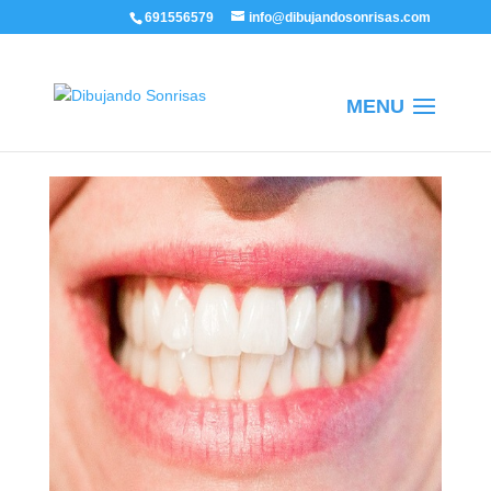
/
691556579
info@dibujandosonrisas.com