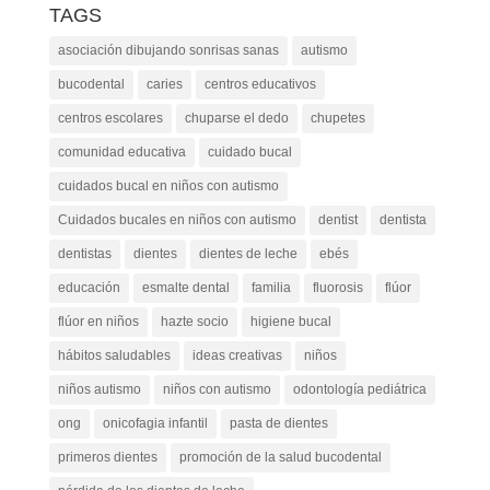
TAGS
asociación dibujando sonrisas sanas
autismo
bucodental
caries
centros educativos
centros escolares
chuparse el dedo
chupetes
comunidad educativa
cuidado bucal
cuidados bucal en niños con autismo
Cuidados bucales en niños con autismo
dentist
dentista
dentistas
dientes
dientes de leche
ebés
educación
esmalte dental
familia
fluorosis
flúor
flúor en niños
hazte socio
higiene bucal
hábitos saludables
ideas creativas
niños
niños autismo
niños con autismo
odontología pediátrica
ong
onicofagia infantil
pasta de dientes
primeros dientes
promoción de la salud bucodental