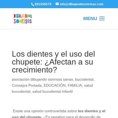
/
691556579
info@dibujandosonrisas.com
Los dientes y el uso del
chupete: ¿Afectan a su
crecimiento?
asociación dibujando sonrisas sanas
,
bucodental
,
Consejos Portada
,
EDUCACIÓN
,
FAMILIA
,
salud
bucodental
,
salud bucodental infantil
Existe una opinión controvertida sobre
los dientes y el
uso del chupete.
¿Es negativo para el desarrollo de