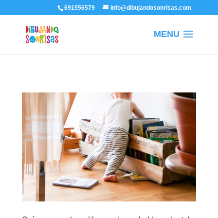
/
691556579
info@dibujandosonrisas.com