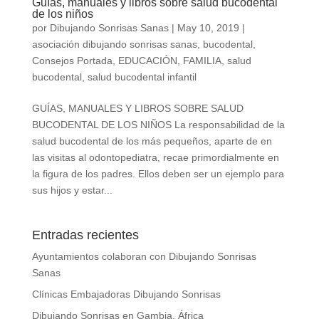
Guías, manuales y libros sobre salud bucodental
de los niños
por
Dibujando Sonrisas Sanas
|
May 10, 2019
|
asociación dibujando sonrisas sanas
,
bucodental
,
Consejos Portada
,
EDUCACIÓN
,
FAMILIA
,
salud
bucodental
,
salud bucodental infantil
GUÍAS, MANUALES Y LIBROS SOBRE SALUD
BUCODENTAL DE LOS NIÑOS La responsabilidad de la
salud bucodental de los más pequeños, aparte de en
las visitas al odontopediatra, recae primordialmente en
la figura de los padres. Ellos deben ser un ejemplo para
sus hijos y estar...
Entradas recientes
Ayuntamientos colaboran con Dibujando Sonrisas
Sanas
Clínicas Embajadoras Dibujando Sonrisas
Dibujando Sonrisas en Gambia, África