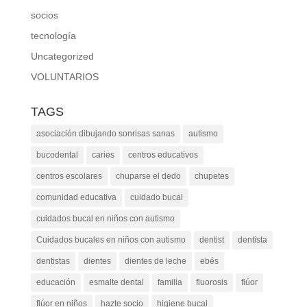
socios
tecnología
Uncategorized
VOLUNTARIOS
TAGS
asociación dibujando sonrisas sanas
autismo
bucodental
caries
centros educativos
centros escolares
chuparse el dedo
chupetes
comunidad educativa
cuidado bucal
cuidados bucal en niños con autismo
Cuidados bucales en niños con autismo
dentist
dentista
dentistas
dientes
dientes de leche
ebés
educación
esmalte dental
familia
fluorosis
flúor
flúor en niños
hazte socio
higiene bucal