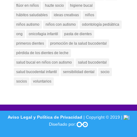
flúor en niños
hazte socio
higiene bucal
hábitos saludables
ideas creativas
niños
niños autismo
niños con autismo
odontología pediátrica
ong
onicofagia infantil
pasta de dientes
primeros dientes
promoción de la salud bucodental
pérdida de los dientes de leche
salud bucal en niños con autismo
salud bucodental
salud bucodental infantil
sensibilidad dental
socio
socios
voluntarios
Aviso Legal y Política de Privacidad
| Copyright © 2019 |
|
Diseñado por: