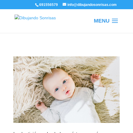
/
691556579
info@dibujandosonrisas.com