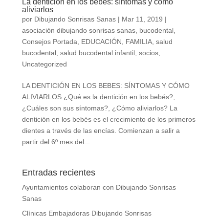
La dentición en los bebes: síntomas y cómo
aliviarlos
por
Dibujando Sonrisas Sanas
|
Mar 11, 2019
|
asociación dibujando sonrisas sanas
,
bucodental
,
Consejos Portada
,
EDUCACIÓN
,
FAMILIA
,
salud
bucodental
,
salud bucodental infantil
,
socios
,
Uncategorized
LA DENTICIÓN EN LOS BEBES: SÍNTOMAS Y CÓMO
ALIVIARLOS ¿Qué es la dentición en los bebés?,
¿Cuáles son sus síntomas?, ¿Cómo aliviarlos? La
dentición en los bebés es el crecimiento de los primeros
dientes a través de las encías. Comienzan a salir a
partir del 6º mes del...
Entradas recientes
Ayuntamientos colaboran con Dibujando Sonrisas
Sanas
Clínicas Embajadoras Dibujando Sonrisas