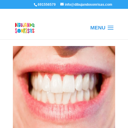
/
691556579
info@dibujandosonrisas.com