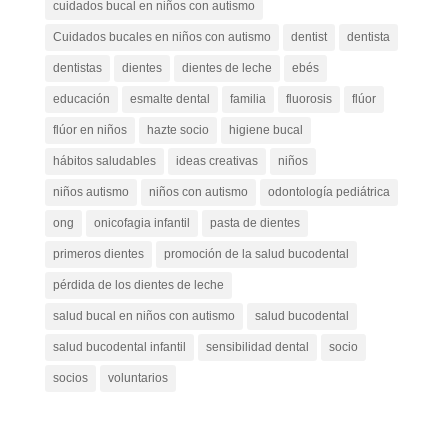
cuidados bucal en niños con autismo
Cuidados bucales en niños con autismo
dentist
dentista
dentistas
dientes
dientes de leche
ebés
educación
esmalte dental
familia
fluorosis
flúor
flúor en niños
hazte socio
higiene bucal
hábitos saludables
ideas creativas
niños
niños autismo
niños con autismo
odontología pediátrica
ong
onicofagia infantil
pasta de dientes
primeros dientes
promoción de la salud bucodental
pérdida de los dientes de leche
salud bucal en niños con autismo
salud bucodental
salud bucodental infantil
sensibilidad dental
socio
socios
voluntarios