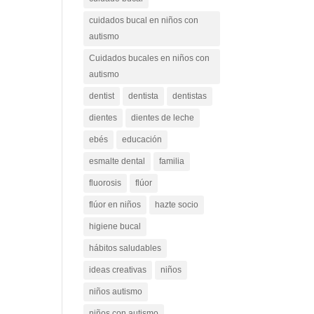
cuidados bucal en niños con
autismo
Cuidados bucales en niños con
autismo
dentist
dentista
dentistas
dientes
dientes de leche
ebés
educación
esmalte dental
familia
fluorosis
flúor
flúor en niños
hazte socio
higiene bucal
hábitos saludables
ideas creativas
niños
niños autismo
niños con autismo