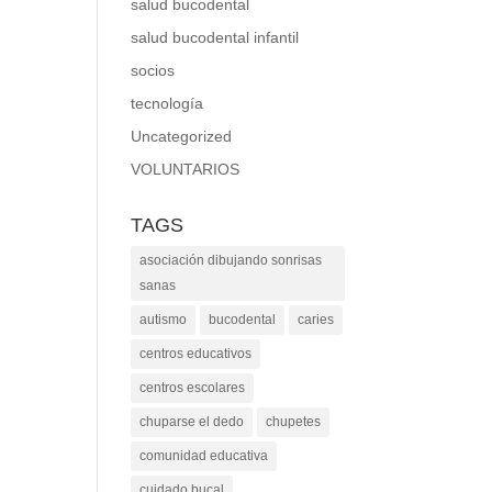
salud bucodental
salud bucodental infantil
socios
tecnología
Uncategorized
VOLUNTARIOS
TAGS
asociación dibujando sonrisas
sanas
autismo
bucodental
caries
centros educativos
centros escolares
chuparse el dedo
chupetes
comunidad educativa
cuidado bucal