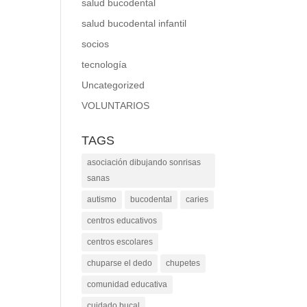
salud bucodental
salud bucodental infantil
socios
tecnología
Uncategorized
VOLUNTARIOS
TAGS
asociación dibujando sonrisas
sanas
autismo
bucodental
caries
centros educativos
centros escolares
chuparse el dedo
chupetes
comunidad educativa
cuidado bucal