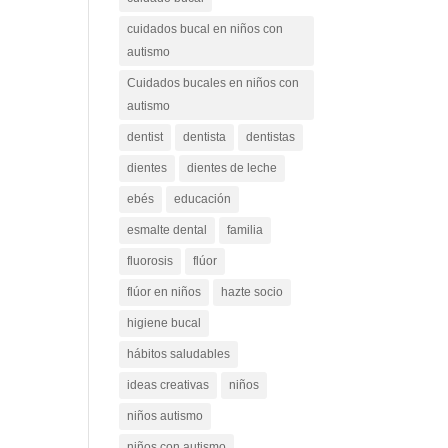
cuidados bucal en niños con
autismo
Cuidados bucales en niños con
autismo
dentist
dentista
dentistas
dientes
dientes de leche
ebés
educación
esmalte dental
familia
fluorosis
flúor
flúor en niños
hazte socio
higiene bucal
hábitos saludables
ideas creativas
niños
niños autismo
niños con autismo