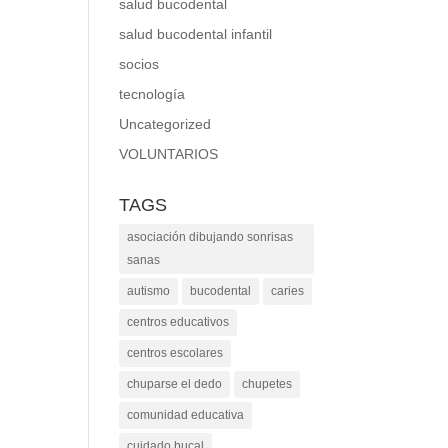
salud bucodental
salud bucodental infantil
socios
tecnología
Uncategorized
VOLUNTARIOS
TAGS
asociación dibujando sonrisas
sanas
autismo
bucodental
caries
centros educativos
centros escolares
chuparse el dedo
chupetes
comunidad educativa
cuidado bucal