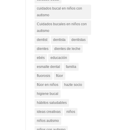
cuidados bucal en niños con
autismo
Cuidados bucales en niños con
autismo
dentist
dentista
dentistas
dientes
dientes de leche
ebés
educación
esmalte dental
familia
fluorosis
flúor
flúor en niños
hazte socio
higiene bucal
hábitos saludables
ideas creativas
niños
niños autismo
niños con autismo